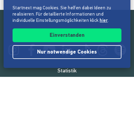
Startnext mag Cookies. Sie helfen dabei Ideen zu
realisieren. Für detaillierte Informationen und
individuelle Einstellungsmöglichkeiten klick
hier
.
Folge der Mission von Startnext
Einverstanden
Nur notwendige Cookies
Statistik
165.569.112 €
von der Crowd finanziert
18.862
Erfolgreiche Projekte