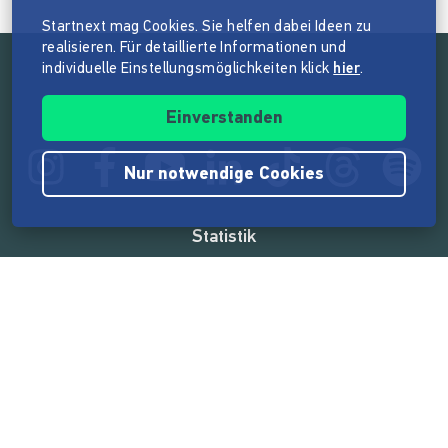
Startnext mag Cookies. Sie helfen dabei Ideen zu
realisieren. Für detaillierte Informationen und
individuelle Einstellungsmöglichkeiten klick
hier
.
Folge der Mission von Startnext
Einverstanden
Nur notwendige Cookies
Statistik
165.581.622 €
von der Crowd finanziert
18.865
Erfolgreiche Projekte