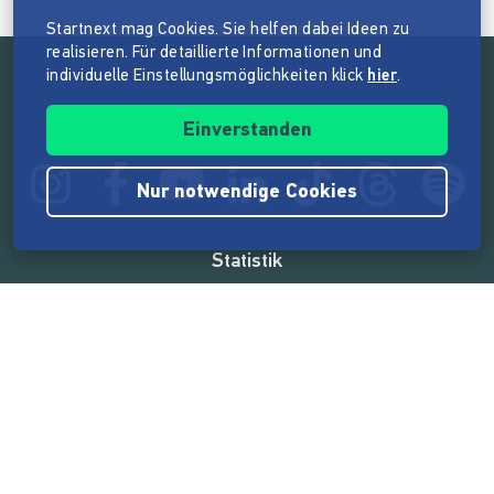
Startnext mag Cookies. Sie helfen dabei Ideen zu
realisieren. Für detaillierte Informationen und
individuelle Einstellungsmöglichkeiten klick
hier
.
Folge der Mission von Startnext
Einverstanden
Nur notwendige Cookies
Statistik
165.571.245 €
von der Crowd finanziert
18.862
Erfolgreiche Projekte