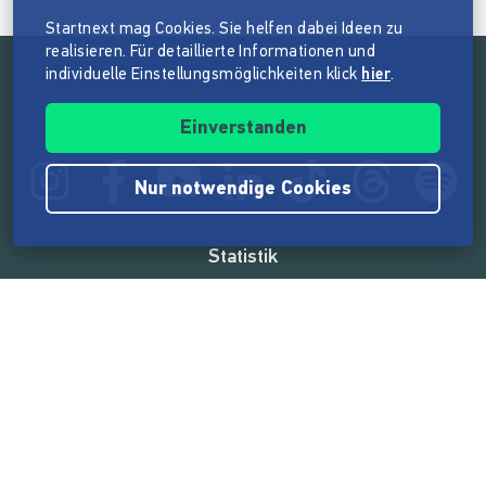
Startnext mag Cookies. Sie helfen dabei Ideen zu
realisieren. Für detaillierte Informationen und
individuelle Einstellungsmöglichkeiten klick
hier
.
Folge der Mission von Startnext
Einverstanden
Nur notwendige Cookies
Statistik
165.544.064 €
von der Crowd finanziert
18.860
Erfolgreiche Projekte