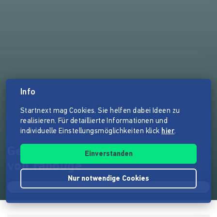
Info
Startnext mag Cookies. Sie helfen dabei Ideen zu
realisieren. Für detaillierte Informationen und
individuelle Einstellungsmöglichkeiten klick
hier
.
Geh ma fliagn! Das neue Album
Einverstanden
von rabouge
Nur notwendige Cookies