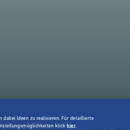
dabei Ideen zu realisieren. Für detaillierte
instellungsmöglichkeiten klick
hier
.