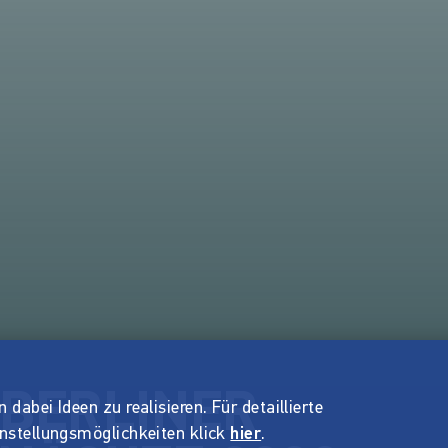
e BERLINER
dabei Ideen zu realisieren. Für detaillierte
instellungsmöglichkeiten klick
hier
.