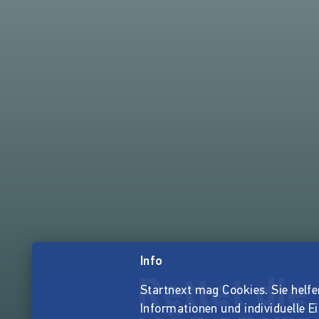
Info
Rettet di
Startnext mag Cookies. Sie helfen 
Informationen und individuelle E