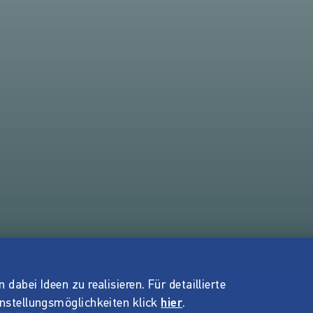
dabei Ideen zu realisieren. Für detaillierte
instellungsmöglichkeiten klick
hier
.