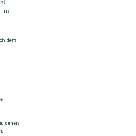
cht
r im
ich dem
te
re, denen
n.