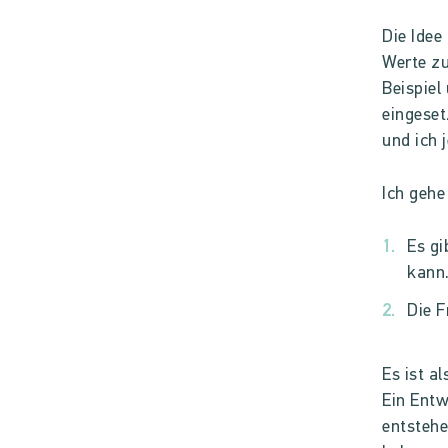
Die Idee
Werte zu
Beispiel
eingeset
und ich 
Ich geh
Es gi
kann
Die F
Es ist a
Ein Entw
entstehe