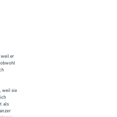
 weil er
 obwohl
uch
 weil sie
ich
t als
panzer