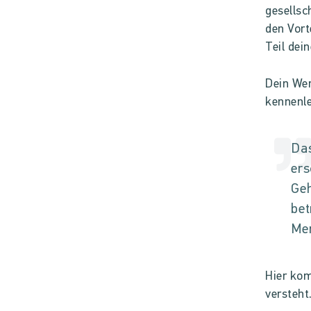
gesellsc
den Vort
Teil dei
Dein Wer
kennenle
Das
ers
Geh
bet
Men
Hier kom
versteht