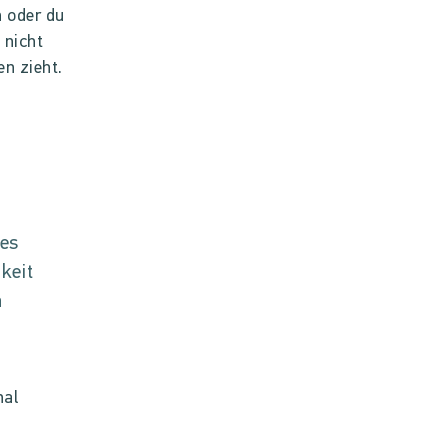
n oder du
 nicht
en zieht.
,
tes
keit
n
nal