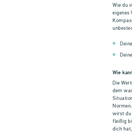
Wie du i
eigenes 
Kompass 
unbestec
Deine
Deine
Wie kann
Die Wert
dem was 
Situatio
Normen. 
wirst du
fleißig b
dich hat