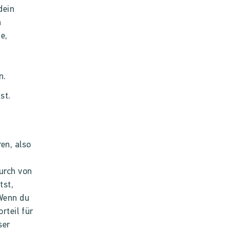
dein
n
e,
n.
st.
en, also
urch von
tst,
 Wenn du
rteil für
ser