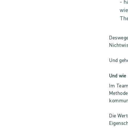
- h
wie
The
Deswegen
Nichtwis
Und gehe
Und wie
Im Team 
Methode
kommuniz
Die Wert
Eigensch