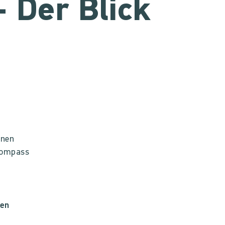
- Der Blick
n
inen
 Kompass
nen