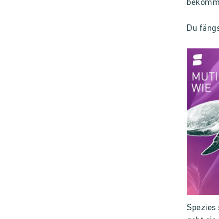
bekomm
Du fängs
Spezies 