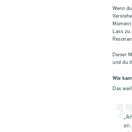
Wenn du 
Verstehe
Moment d
Lass zu,
Resonanz
Dieser M
und du i
Wie kan
Das weiß
„An
an.