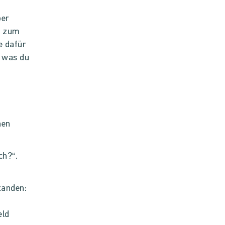
ber
h zum
e dafür
, was du
hen
ch?“.
tanden:
eld