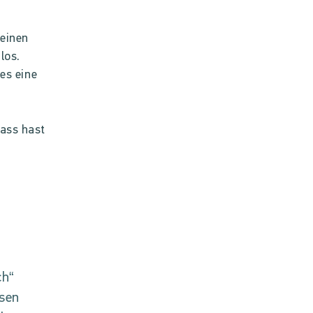
 einen
los.
 es eine
pass hast
ch“
ssen