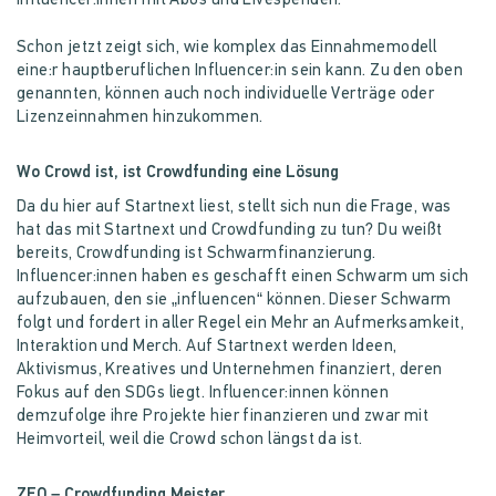
Influencer:innen mit Abos und Livespenden.
Schon jetzt zeigt sich, wie komplex das Einnahmemodell
eine:r hauptberuflichen Influencer:in sein kann. Zu den oben
genannten, können auch noch individuelle Verträge oder
Lizenzeinnahmen hinzukommen.
Wo Crowd ist, ist Crowdfunding eine Lösung
Da du hier auf Startnext liest, stellt sich nun die Frage, was
hat das mit Startnext und Crowdfunding zu tun? Du weißt
bereits, Crowdfunding ist Schwarmfinanzierung.
Influencer:innen haben es geschafft einen Schwarm um sich
aufzubauen, den sie „influencen“ können. Dieser Schwarm
folgt und fordert in aller Regel ein Mehr an Aufmerksamkeit,
Interaktion und Merch. Auf Startnext werden Ideen,
Aktivismus, Kreatives und Unternehmen finanziert, deren
Fokus auf den SDGs liegt. Influencer:innen können
demzufolge ihre Projekte hier finanzieren und zwar mit
Heimvorteil, weil die Crowd schon längst da ist.
ZEO – Crowdfunding Meister