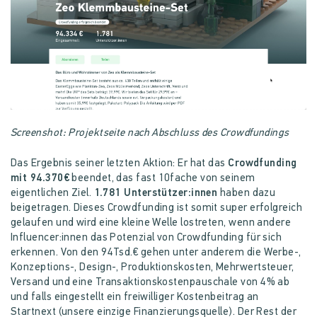
Screenshot: Projektseite nach Abschluss des Crowdfundings
Das Ergebnis seiner letzten Aktion: Er hat das
Crowdfunding
mit 94.370€
beendet, das fast 10fache von seinem
eigentlichen Ziel.
1.781 Unterstützer:innen
haben dazu
beigetragen. Dieses Crowdfunding ist somit super erfolgreich
gelaufen und wird eine kleine Welle lostreten, wenn andere
Influencer:innen das Potenzial von Crowdfunding für sich
erkennen. Von den 94Tsd.€ gehen unter anderem die Werbe-,
Konzeptions-, Design-, Produktionskosten, Mehrwertsteuer,
Versand und eine Transaktionskostenpauschale von 4% ab
und falls eingestellt ein freiwilliger Kostenbeitrag an
Startnext (unsere einzige Finanzierungsquelle). Der Rest der