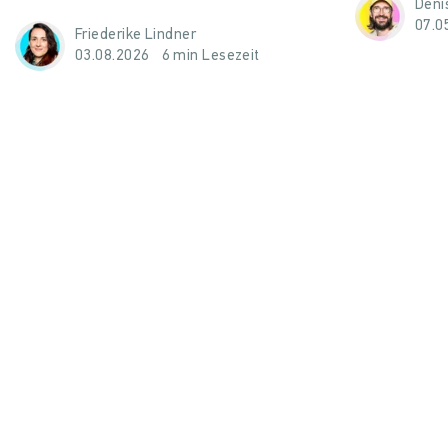
Denis
07.0
Friederike Lindner
03.08.2026
6 min Lesezeit