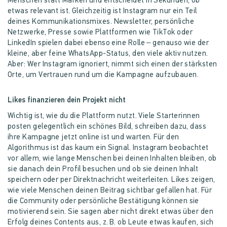
Menschen statt Marken und entscheidet in Sekunden, ob
etwas relevant ist. Gleichzeitig ist Instagram nur ein Teil
deines Kommunikationsmixes. Newsletter, persönliche
Netzwerke, Presse sowie Plattformen wie TikTok oder
LinkedIn spielen dabei ebenso eine Rolle – genauso wie der
kleine, aber feine WhatsApp-Status, den viele aktiv nutzen.
Aber: Wer Instagram ignoriert, nimmt sich einen der stärksten
Orte, um Vertrauen rund um die Kampagne aufzubauen.
Likes finanzieren dein Projekt nicht
Wichtig ist, wie du die Plattform nutzt. Viele Starterinnen
posten gelegentlich ein schönes Bild, schreiben dazu, dass
ihre Kampagne jetzt online ist und warten. Für den
Algorithmus ist das kaum ein Signal. Instagram beobachtet
vor allem, wie lange Menschen bei deinen Inhalten bleiben, ob
sie danach dein Profil besuchen und ob sie deinen Inhalt
speichern oder per Direktnachricht weiterleiten. Likes zeigen,
wie viele Menschen deinen Beitrag sichtbar gefallen hat. Für
die Community oder persönliche Bestätigung können sie
motivierend sein. Sie sagen aber nicht direkt etwas über den
Erfolg deines Contents aus, z. B. ob Leute etwas kaufen, sich