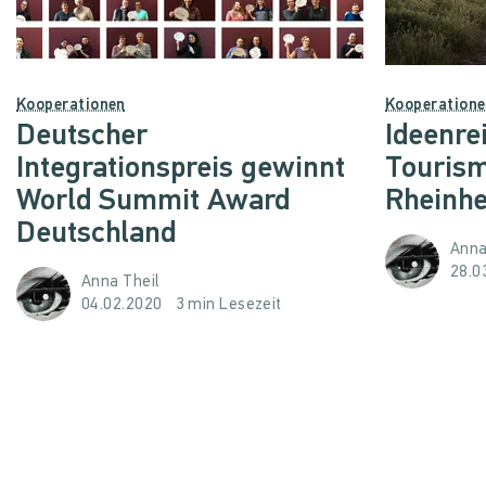
Kooperationen
Kooperation
Deutscher
Ideenre
Integrationspreis gewinnt
Tourism
World Summit Award
Rheinh
Deutschland
Anna
28.0
Anna Theil
04.02.2020
3 min Lesezeit