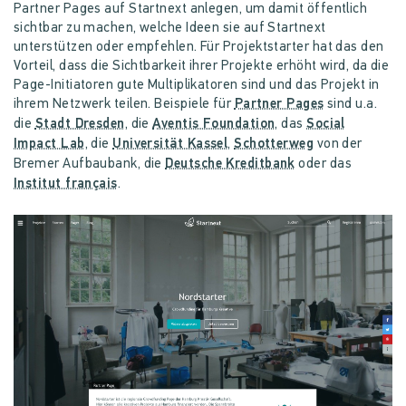
Partner Pages auf Startnext anlegen, um damit öffentlich
sichtbar zu machen, welche Ideen sie auf Startnext
unterstützen oder empfehlen. Für Projektstarter hat das den
Vorteil, dass die Sichtbarkeit ihrer Projekte erhöht wird, da die
Page-Initiatoren gute Multiplikatoren sind und das Projekt in
ihrem Netzwerk teilen.
Beispiele für
Partner Pages
sind u.a.
die
Stadt Dresden
, die
Aventis Foundation
, das
Social
Impact Lab
, die
Universität Kassel
,
Schotterweg
von der
Bremer Aufbaubank, die
Deutsche Kreditbank
oder das
Institut français
.