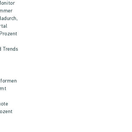
onitor
 immer
dadurch,
tal
 Prozent
d Trends
tformen
amt
n
uote
Prozent