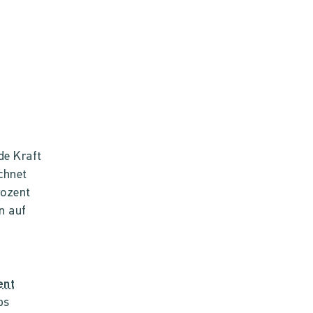
de Kraft
chnet
rozent
n auf
ent
ps