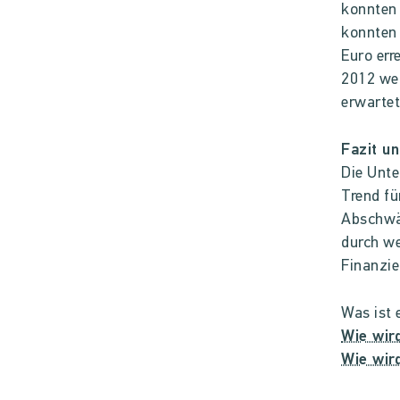
konnten 
konnten
Euro err
2012 wei
erwartet
Fazit u
Die Unte
Trend fü
Abschwäc
durch we
Finanzie
Was ist 
Wie wir
Wie wir