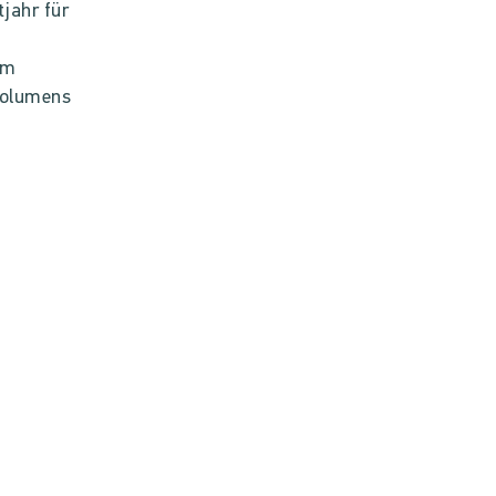
tjahr für
im
volumens