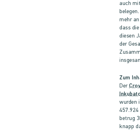
auch mi
belegen.
mehr an 
dass die
diesen J
der Gesa
Zusamme
insgesa
Zum Inh
Der
Cro
Inkubat
wurden 
457.924 
betrug 3
knapp d