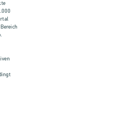
kte
0.000
rtal
 Bereich
.
tiven
dingt