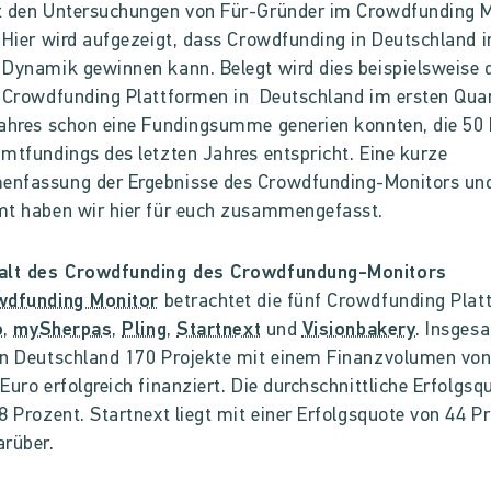
t den Untersuchungen von Für-Gründer im Crowdfunding M
 Hier wird aufgezeigt, dass Crowdfunding in Deutschland
Dynamik gewinnen kann. Belegt wird dies beispielsweise 
 Crowdfunding Plattformen in Deutschland im ersten Quar
ahres schon eine Fundingsumme generien konnten, die 50
mtfundings des letzten Jahres entspricht. Eine kurze
nfassung der Ergebnisse des Crowdfunding-Monitors un
mt haben wir hier für euch zusammengefasst.
alt des Crowdfunding des Crowdfundung-Monitors
wdfunding Monitor
betrachtet die fünf Crowdfunding Plat
o
,
mySherpas
,
Pling
,
Startnext
und
Visionbakery
. Insges
in Deutschland 170 Projekte mit einem Finanzvolumen vo
Euro erfolgreich finanziert. Die durchschnittliche Erfolgsq
8 Prozent. Startnext liegt mit einer Erfolgsquote von 44 
arüber.