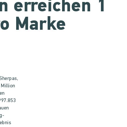
n erreichen 1
ro Marke
Sherpas,
 Million
ren
(997.853
nauen
g-
gebnis