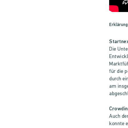
Erklärung
Startne
Die Unte
Entwickl
Marktfüh
für die 
durch ei
am insg
abgeschl
Crowdin
Auch de
konnte e