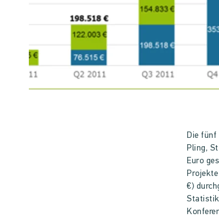
Die fün
Pling, S
Euro ges
Projekte
€) durch
Statisti
Konferen