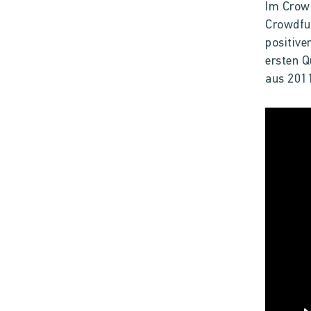
Im Crow
Crowdfun
positive
ersten Q
aus 2011