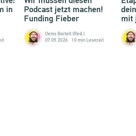
live:
Wir müssen diesen
Etap
m in
Podcast jetzt machen!
dei
Funding Fieber
mit
Denis Bartelt (Red.)
it
07.05.2026
10 min Lesezeit