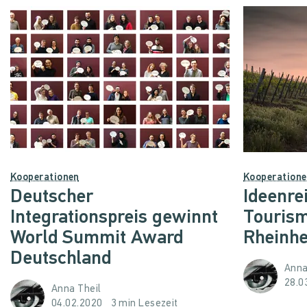
Kooperationen
Kooperation
Deutscher
Ideenre
Integrationspreis gewinnt
Tourism
World Summit Award
Rheinh
Deutschland
Anna
28.0
Anna Theil
04.02.2020
3 min Lesezeit