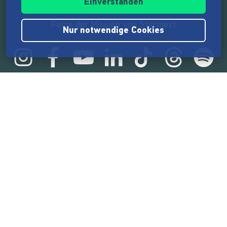
Einverstanden
Folge der Mission von Startnext
Nur notwendige Cookies
Statistik
165.575.064 €
von der Crowd finanziert
18.862
Erfolgreiche Projekte
2.217.000
Nutzer:innen