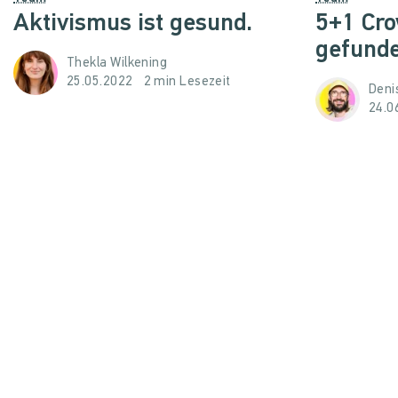
Aktivismus ist gesund.
5+1 Cr
gefunde
Thekla Wilkening
25.05.2022
2 min Lesezeit
Denis
24.0