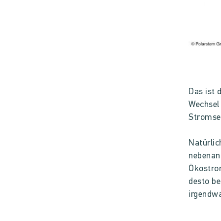
Das ist 
Wechsel 
Stromsee
Natürlic
nebenan 
Ökostrom
desto be
irgendwa