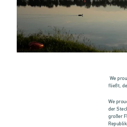
We prou
fließt, 
We proud
der Stec
großer F
Republi