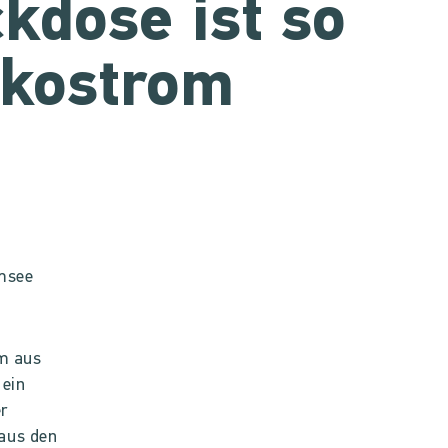
kdose ist so
Ökostrom
omsee
om aus
 ein
r
aus den