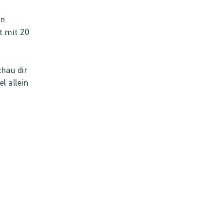
en
t mit 20
chau dir
l allein