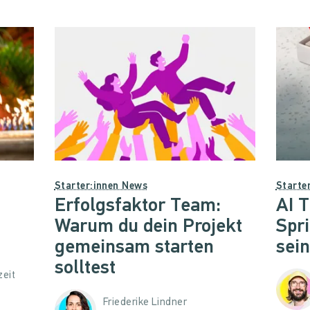
Starter:innen News
Starte
Erfolgsfaktor Team:
AI T
Warum du dein Projekt
Spr
gemeinsam starten
sei
solltest
zeit
Friederike Lindner