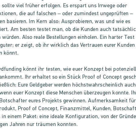
 sollte viel früher erfolgen. Es erspart uns Irrwege oder
tionen, die auf falschen – oder zumindest ungeprüften –
 basieren. Im Kern also: Ausprobieren, was und wie es
iert. Am besten testet man, ob die Kunden auch tatsächli
n würden. Also reale Bestellungen einholen. Ein harter Test
 guter; er zeigt, ob ihr wirklich das Vertrauen eurer Kunden
n könnt.
dfunding könnt ihr testen, wie euer Konzept bei potenziel
nkommt. Ihr erhaltet so ein Stück Proof of Concept gesc
ießlich: Eure Geldgeber werden höchstwahrscheinlich auc
wenn euer Konzept diese Menschen überzeugen konnte. Ih
Botschafter eures Projekts gewinnen. Aufmerksamkeit für
rodukt, Proof of Concept, Finanzmittel, Kunden, Botschaf
s in einem Paket: eine ideale Konfiguration, von der Gründ
igen Jahren nur träumen konnten.