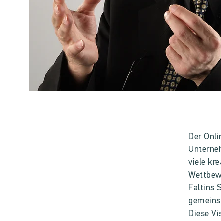
Der Onli
Unterne
viele kr
Wettbewe
Faltins 
gemeins
Diese Vi