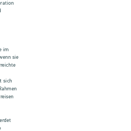
ration
d
e im
wenn sie
rreichte
t sich
m Rahmen
Preisen
erdet
e