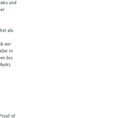
iebs und
der
hst als
e
ob wir
ller in
en bis
Markt.
Proof of