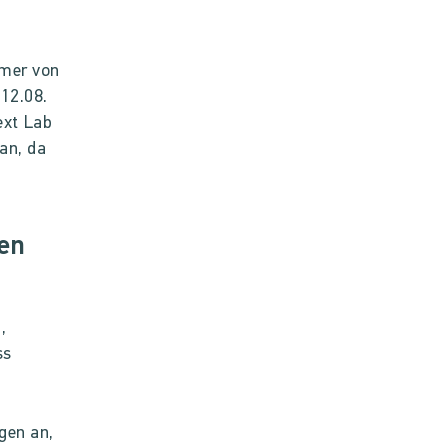
hmer von
12.08.
xt Lab
an, da
len
,
ss
ngen an,