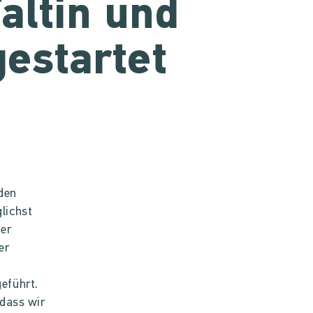
altin und
gestartet
 den
lichst
Der
er
eführt.
odass wir