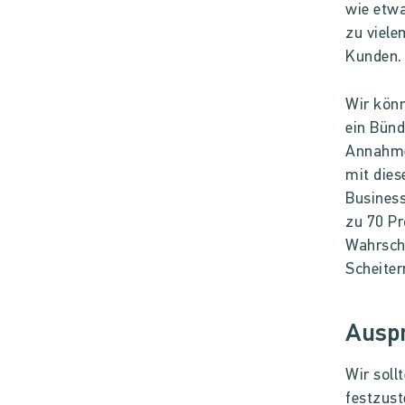
wie etwa
zu viele
Kunden.
Wir könn
ein Bünd
Annahmen
mit dies
Busines
zu 70 Pr
Wahrsche
Scheiter
Auspr
Wir soll
festzust