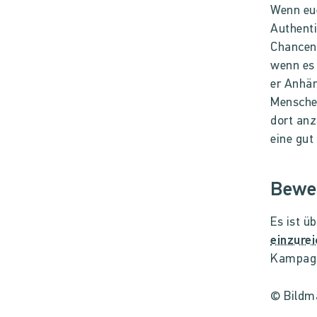
Wenn eue
Authenti
Chancen,
wenn es 
er Anhän
Menschen
dort anz
eine gut
Bewer
Es ist ü
einzure
Kampagn
© Bildma