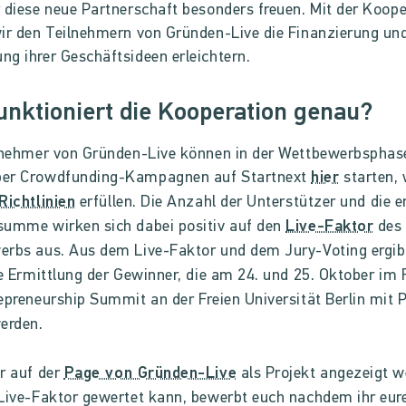
 diese neue Partnerschaft besonders freuen. Mit der Koope
ir den Teilnehmern von Gründen-Live die Finanzierung un
g ihrer Geschäftsideen erleichtern.
unktioniert die Kooperation genau?
ilnehmer von Gründen-Live können in der Wettbewerbsphas
er Crowdfunding-Kampagnen auf Startnext
hier
starten, 
Richtlinien
erfüllen. D
ie Anzahl der Unterstützer und die e
umme wirken sich dabei positiv auf den
Live-Faktor
des
rbs aus. Aus dem Live-Faktor und dem Jury-Voting ergib
le Ermittlung der Gewinner, die am 24. und 25. Oktober i
epreneurship Summit an der Freien Universität Berlin mit 
erden.
r auf der
Page von Gründen-Live
als Projekt angezeigt w
Live-Faktor gewertet kann, bewerbt euch nachdem ihr eur