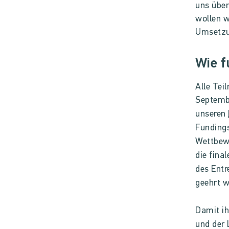
uns über
wollen w
Umsetzun
Wie f
Alle Te
Septemb
unseren
Fundings
Wettbewe
die fina
des Entr
geehrt w
Damit ih
und der 