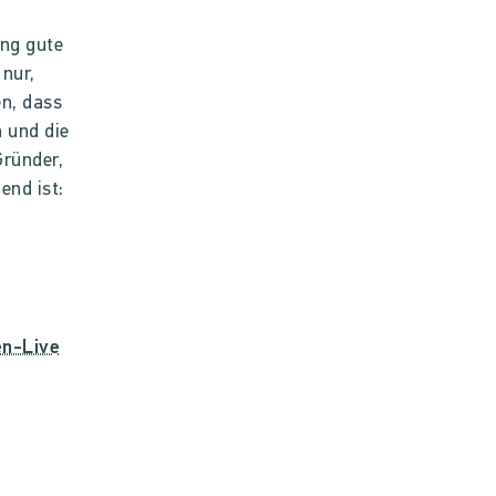
ing gute
 nur,
en, dass
 und die
Gründer,
end ist:
en-Live