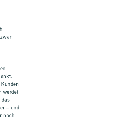
ch
 zwar,
len
henkt.
h Kunden
r werdet
 das
ter – und
er noch