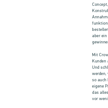
Concept,
Konstruk
Annahmen
funktion
bestelle
aber ein
gewinne
Mit Crow
Kunden a
Und schl
werden, 
so auch 
eigene P
das alle
vor wen