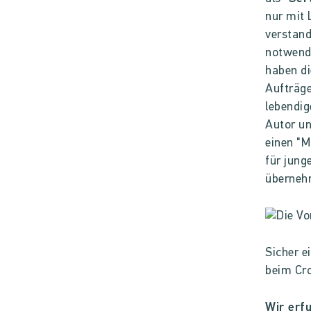
nur mit 
verstand
notwend
haben di
Aufträge
lebendig
Autor un
einen "M
für jung
überneh
Sicher e
beim Cr
Wir erfu