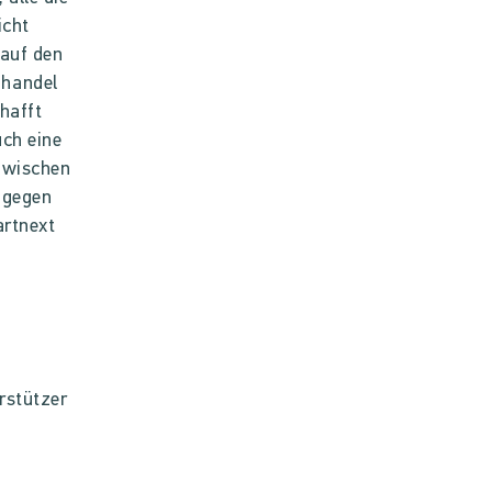
icht
 auf den
zhandel
hafft
uch eine
 zwischen
 gegen
artnext
erstützer