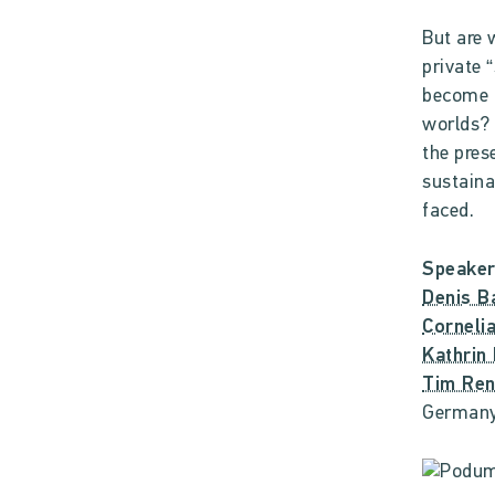
But are 
private 
become a
worlds? 
the pres
sustaina
faced.
Speaker
Denis Ba
Corneli
Kathrin
Tim Ren
German