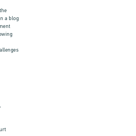
the
n a blog
nment
lowing
hallenges
,