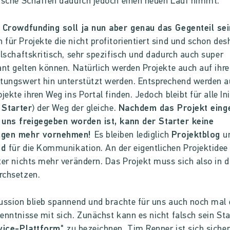
ische Schaffen dadurch jedoch einen neuen Lauf nimmt.
n Crowdfunding soll ja nun aber genau das Gegenteil sei
für Projekte die nicht profitorientiert sind und schon des
llschaftskritisch, sehr spezifisch und dadurch auch super
ant gelten können. Natürlich werden Projekte auch auf ihr
tungswert hin unterstützt werden. Entsprechend werden 
ojekte ihren Weg ins Portal finden. Jedoch bleibt für alle In
.
Starter
) der Weg der gleiche.
Nachdem das Projekt einge
 uns freigegeben worden ist, kann der Starter keine
ngen mehr vornehmen!
Es bleiben lediglich
Projektblog
u
nd
für die Kommunikation. An der eigentlichen Projektidee
ter nichts mehr verändern. Das Projekt muss sich also in d
rchsetzen.
ussion blieb spannend und brachte für uns auch noch mal 
enntnisse mit sich. Zunächst kann es nicht falsch sein St
vice-Plattform
" zu bezeichnen. Tim Renner ist sich sicher,