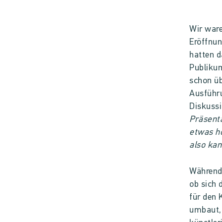
Wir ware
Eröffnun
hatten d
Publikum
schon üb
Ausführ
Diskussi
Präsenta
etwas ho
also kan
Während 
ob sich 
für den 
umbaut, 