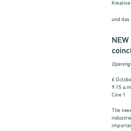
Kreative
und das
NEW 
coinc
Opening
6 Octob
9:15 a.m
Cine 1
The need
industri
importan