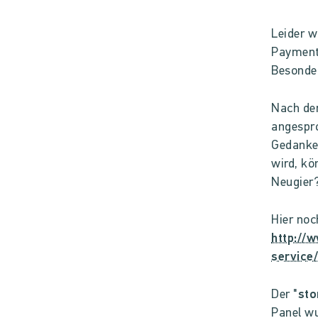
Leider w
Payment-
Besonder
Nach der
angespro
Gedanken
wird, kö
Neugier
Hier noc
http://
service
Der "
sto
Panel w