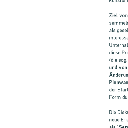
künstler
Ziel vo
sammeln 
als gese
interess
Unterhal
diese Pr
(die sog
und von
Änderu
Pinnwa
der Star
Form du
Die Disk
neue Erk
als "
Ser