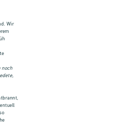
nd. Wir
terem
rüh
te
a noch
redete,
ntbrannt,
entuell
so
che