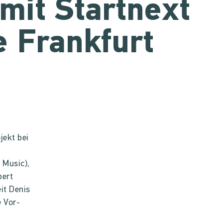
 mit Startnext
 Frankfurt
jekt bei
 Music),
pert
it Denis
e Vor-
r