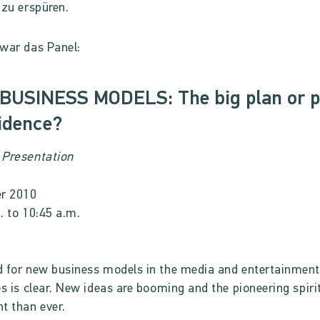
 zu erspüren.
 war das Panel:
BUSINESS MODELS: The big plan or p
idence?
 Presentation
er 2010
. to 10:45 a.m.
 for new business models in the media and entertainmen
es is clear. New ideas are booming and the pioneering spiri
t than ever.