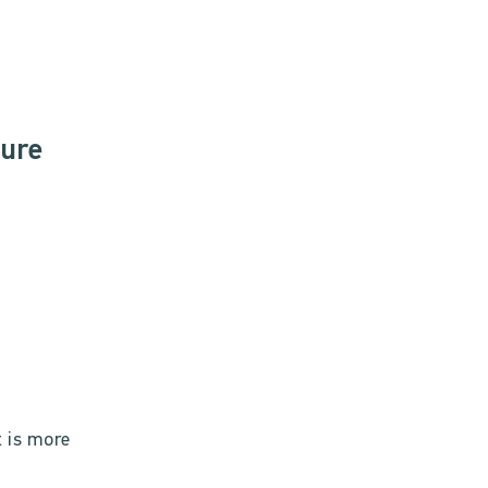
ure
t
t is more