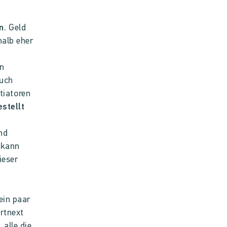
n
. Geld
halb eher
en
auch
itiatoren
stellt
nd
 kann
ieser
ein paar
artnext
 alle die