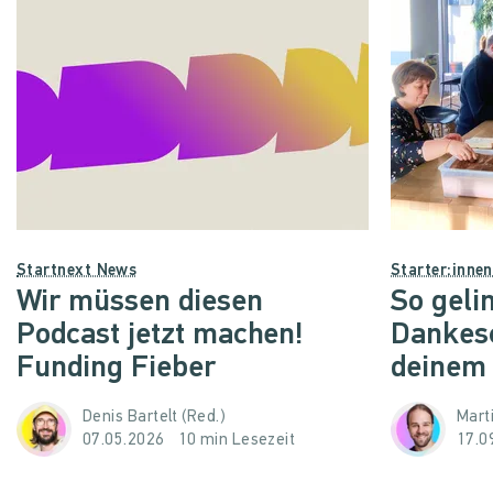
Startnext News
Starter:inne
Wir müssen diesen
So geli
Podcast jetzt machen!
Dankes
Funding Fieber
deinem
Denis Bartelt (Red.)
Mart
07.05.2026
10 min Lesezeit
17.0