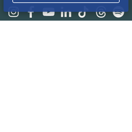
Statistik
165.584.805 €
von der Crowd finanziert
18.865
Erfolgreiche Projekte
2.217.000
Nutzer:innen