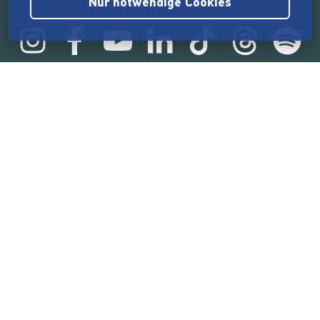
Nur notwendige Cookies
Statistik
165.532.493 €
von der Crowd finanziert
18.857
Erfolgreiche Projekte
2.217.000
Nutzer:innen