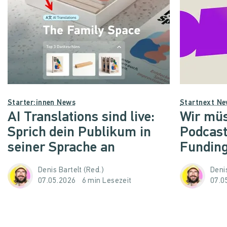
Starter:innen News
Startnext N
AI Translations sind live:
Wir müs
Sprich dein Publikum in
Podcast
seiner Sprache an
Funding
Denis Bartelt (Red.)
Denis
07.05.2026
6 min Lesezeit
07.0