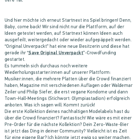
tiefe Tal.
Und hier möchte ich erneut Startnext ins Spiel bringen! Denn,
Baby, come back! Wir sind nicht nur die Plattform, auf der
Ideen getestet werden, auf Startnext können Ideen auch
ausgefeilt, weitergedacht oder wieder aufgepäppelt werden.
“Original Unverpackt” hat eine neue Besitzerin und diese hat
gerade ihr “
Save Original Unverpackt
”-Crowdfunding
gestartet.
Es tummeln sich durchaus noch weitere
Wiederholungsstarter:innen auf unserer Plattform:
Musiker:innen, die mehrere Platten über die Crowd finanziert
haben, Magazine mit verschiedenen Auflagen oder Waldemar
Zeiler und Philip Siefer, die erst vegane Kondome und dann
Town-Hall-Meetings (Stichwort: Olympiastadion) erfolgreich
anboten. Was ich sagen will: Kommt zurück!
Die erste Kollektion deines nachhaltigen Modelabels hast du
über die Crowd finanziert? Fantastisch! Wie wäre es mit einer
Pre-Order für die nächste Kollektion? Dein Zero-Waste-Bier
ist jetzt das Ding in deiner Community? Vielleicht ist es Zeit
für eine eigene Bar? Ich könnte jetzt ewig so weiter machen,