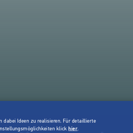
dabei Ideen zu realisieren. Für detaillierte
instellungsmöglichkeiten klick
hier
.