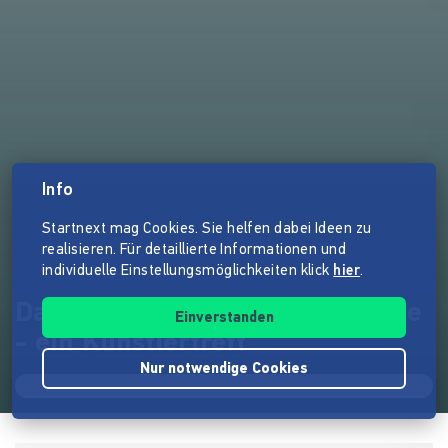
Info
Startnext mag Cookies. Sie helfen dabei Ideen zu
realisieren. Für detaillierte Informationen und
individuelle Einstellungsmöglichkeiten klick
hier
.
Das BLAUE HAUS auf Hiddensee
Einverstanden
- ein Künstlertreff
Nur notwendige Cookies