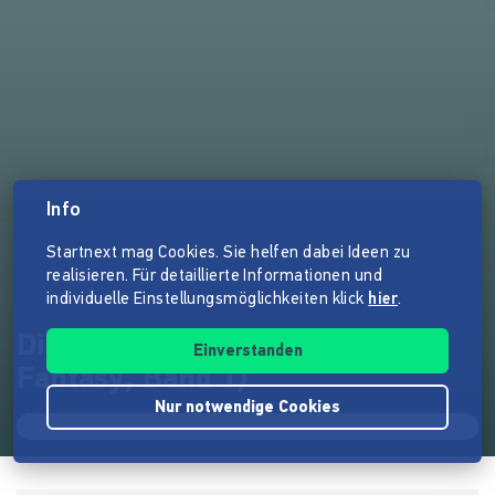
Info
Startnext mag Cookies. Sie helfen dabei Ideen zu
realisieren. Für detaillierte Informationen und
individuelle Einstellungsmöglichkeiten klick
hier
.
Die Lehre des Feuers (High
Einverstanden
Fantasy, Band 1)
Nur notwendige Cookies