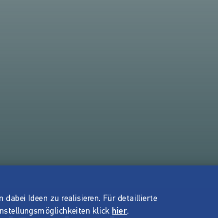
dabei Ideen zu realisieren. Für detaillierte
instellungsmöglichkeiten klick
hier
.