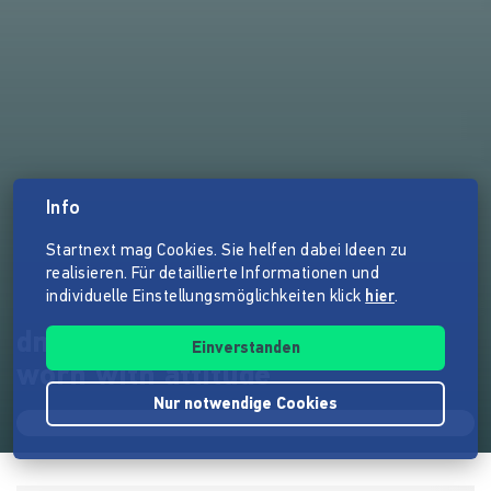
Info
Startnext mag Cookies. Sie helfen dabei Ideen zu
realisieren. Für detaillierte Informationen und
individuelle Einstellungsmöglichkeiten klick
hier
.
dna merch - made with dignity,
Einverstanden
worn with attitude
Nur notwendige Cookies