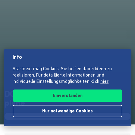
Info
Startnext mag Cookies. Sie helfen dabei Ideen zu
realisieren. Für detaillierte Informationen und
individuelle Einstellungsmöglichkeiten klick
hier
.
DOMA - A home for a paper
Einverstanden
plane
Nur notwendige Cookies