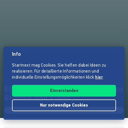
Info
Startnext mag Cookies. Sie helfen dabei Ideen zu
realisieren. Für detaillierte Informationen und
individuelle Einstellungsmöglichkeiten klick
hier
.
Elwood & Reßle - Beflügeltes aus
Einverstanden
Stimme und Piano
Nur notwendige Cookies