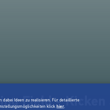
ing Field - Kicken
dabei Ideen zu realisieren. Für detaillierte
instellungsmöglichkeiten klick
hier
.