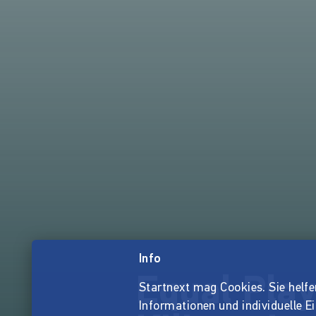
Info
Equal Play
Startnext mag Cookies. Sie helfen 
Informationen und individuelle E