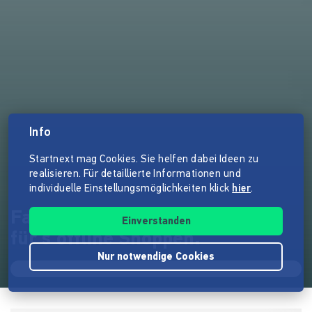
Info
Startnext mag Cookies. Sie helfen dabei Ideen zu
realisieren. Für detaillierte Informationen und
individuelle Einstellungsmöglichkeiten klick
hier
.
FairOrt – Die online Plattform,
Einverstanden
für's offline Shoppen.
Nur notwendige Cookies