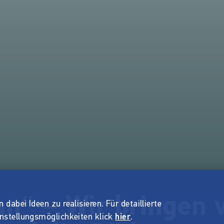
an“ – Wir bringen 
dabei Ideen zu realisieren. Für detaillierte
instellungsmöglichkeiten klick
hier
.