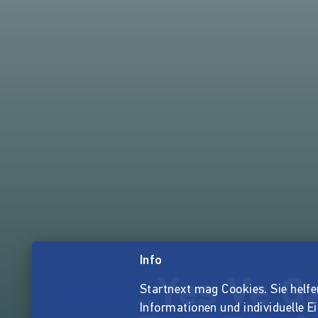
Info
„Yes Ve G
Startnext mag Cookies. Sie helfen 
Informationen und individuelle E