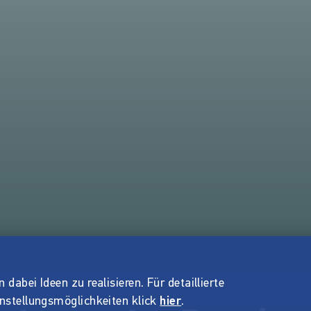
dabei Ideen zu realisieren. Für detaillierte
instellungsmöglichkeiten klick
hier
.