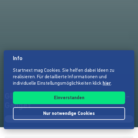
Info
Startnext mag Cookies. Sie helfen dabei Ideen zu
realisieren. Für detaillierte Informationen und
individuelle Einstellungsmöglichkeiten klick
hier
.
GloW yaMbao - Das soziale BBQ-
Einverstanden
Gadget
Nur notwendige Cookies