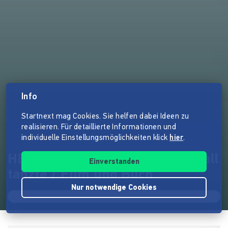
Info
Startnext mag Cookies. Sie helfen dabei Ideen zu
realisieren. Für detaillierte Informationen und
individuelle Einstellungsmöglichkeiten klick
hier
.
HEINZ FLOHE - Der mit dem Ball
Einverstanden
tanzte / Film und Buch
Nur notwendige Cookies