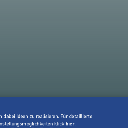
dabei Ideen zu realisieren. Für detaillierte
instellungsmöglichkeiten klick
hier
.