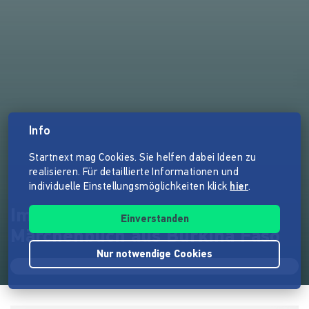
Info
Startnext mag Cookies. Sie helfen dabei Ideen zu
realisieren. Für detaillierte Informationen und
individuelle Einstellungsmöglichkeiten klick
hier
.
Im Schatten des Baobab –
Einverstanden
Märchenbuch aus Burkina Faso
Nur notwendige Cookies