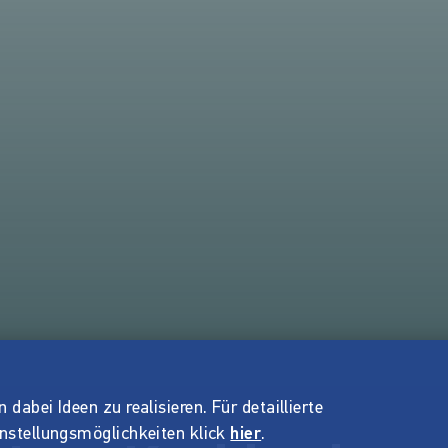
dabei Ideen zu realisieren. Für detaillierte
instellungsmöglichkeiten klick
hier
.