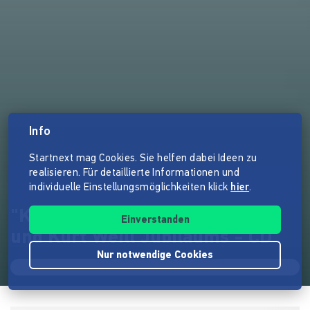
Info
Startnext mag Cookies. Sie helfen dabei Ideen zu
realisieren. Für detaillierte Informationen und
individuelle Einstellungsmöglichkeiten klick
hier
.
"Kurt und Gut!" Kurt Tucholsky
Einverstanden
und Kurt Weill Jubiläums - CD
Nur notwendige Cookies