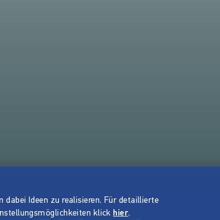
dabei Ideen zu realisieren. Für detaillierte
instellungsmöglichkeiten klick
hier
.