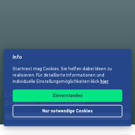
Info
Startnext mag Cookies. Sie helfen dabei Ideen zu
realisieren. Für detaillierte Informationen und
individuelle Einstellungsmöglichkeiten klick
hier
.
Lilly und Billy - Bücher für
Einverstanden
besseres Miteinander
Nur notwendige Cookies