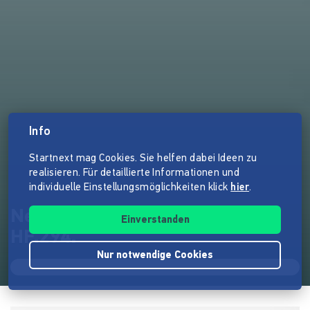
Info
Startnext mag Cookies. Sie helfen dabei Ideen zu
realisieren. Für detaillierte Informationen und
individuelle Einstellungsmöglichkeiten klick
hier
.
Neues Holz für "MALTZAHN"
Einverstanden
HF.294.
Nur notwendige Cookies