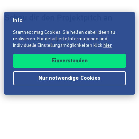
Schau dir den Projektpitch an
Info
Datenschutzhinweis
Startnext mag Cookies. Sie helfen dabei Ideen zu
realisieren. Für detaillierte Informationen und
individuelle Einstellungsmöglichkeiten klick
hier
.
Einverstanden
Nur notwendige Cookies
Impressum
ANB
Datenschutz
Barrierefreiheitserklärung