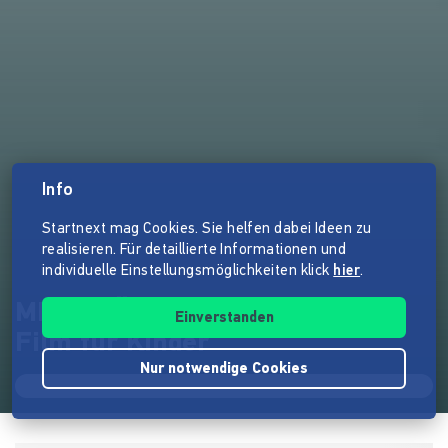
Info
Startnext mag Cookies. Sie helfen dabei Ideen zu
realisieren. Für detaillierte Informationen und
individuelle Einstellungsmöglichkeiten klick
hier
.
MITGEFÜHL – Ein Stop-Motion
Einverstanden
Film für Kinder
Nur notwendige Cookies