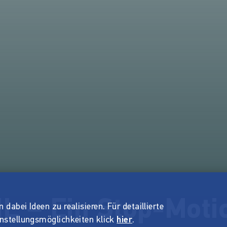
 – Ein Stop-Motio
dabei Ideen zu realisieren. Für detaillierte
instellungsmöglichkeiten klick
hier
.