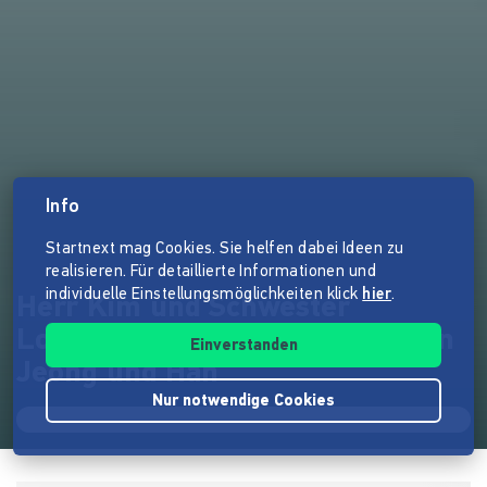
Info
Startnext mag Cookies. Sie helfen dabei Ideen zu
realisieren. Für detaillierte Informationen und
individuelle Einstellungsmöglichkeiten klick
hier
.
Herr Kim und Schwester
Lotusblüte oder Das Prinzip von
Einverstanden
Jeong und Han
Nur notwendige Cookies