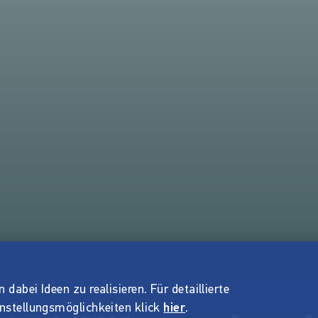
dabei Ideen zu realisieren. Für detaillierte
instellungsmöglichkeiten klick
hier
.