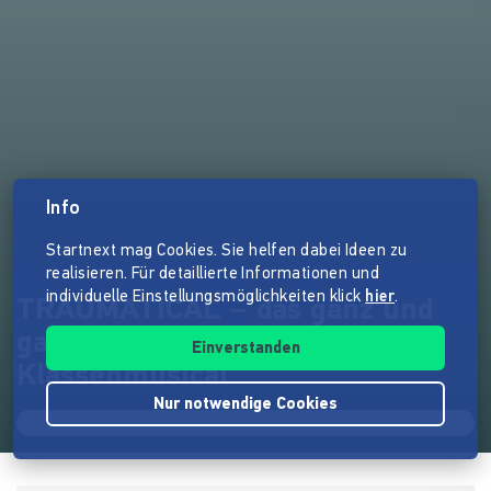
Info
Startnext mag Cookies. Sie helfen dabei Ideen zu
realisieren. Für detaillierte Informationen und
individuelle Einstellungsmöglichkeiten klick
hier
.
TRAUMATICAL – das ganz und
gar selbstgemachte
Einverstanden
Klassenmusical
Nur notwendige Cookies