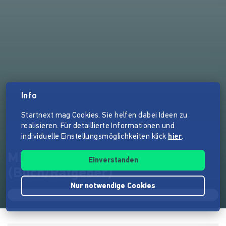
Info
Startnext mag Cookies. Sie helfen dabei Ideen zu
realisieren. Für detaillierte Informationen und
individuelle Einstellungsmöglichkeiten klick
hier
.
Mit der Angst im Gepäck
Einverstanden
(Buch/Ratgeber)
Nur notwendige Cookies