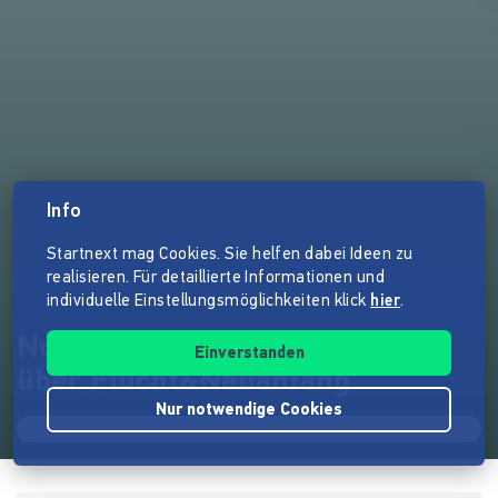
Info
Startnext mag Cookies. Sie helfen dabei Ideen zu
realisieren. Für detaillierte Informationen und
individuelle Einstellungsmöglichkeiten klick
hier
.
Nora&Beshir - Ein Kinderbuch
Einverstanden
über Flucht&Neuanfang
Nur notwendige Cookies