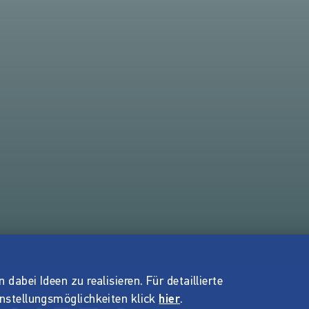
dabei Ideen zu realisieren. Für detaillierte
instellungsmöglichkeiten klick
hier
.