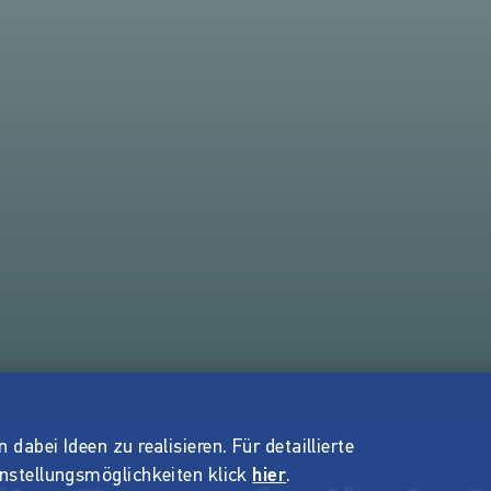
dabei Ideen zu realisieren. Für detaillierte
instellungsmöglichkeiten klick
hier
.